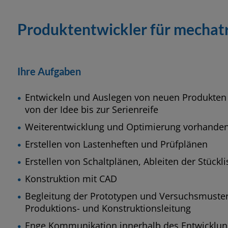
Kühlschmierstoffpumpe
Zapfpistolen
Altölentsorgung
Zapfventile für mobile Befüllsysteme für AdBlue®
Zapfsäulen
Schulung & Training
Finanzbuchhalter (m/w/d)
Produktentwickler für mechat
Kühlschmierstoff Dosiersysteme
Fluidmanagementsysteme
Fettversorgung
Zubehör
Zapfventile
Zertifikate
Ihre Aufgaben
Mobile Kühlschmierstoff Systeme
Ölkombi
Lagertechnik
Tankanlagen für Schienenfahrzeuge
Verhaltenskodex
Entwickeln und Auslegen von neuen Produkten 
von der Idee bis zur Serienreife
Kühlschmierstoff Dokumentation
Mobile Spender- und stationäre Abgabesysteme für
Werkstattgeräte für AdBlue®
Ausstattung / Zubehör
Kataloge & Downloads
Weiterentwicklung und Optimierung vorhanden
AdBlue®
Erstellen von Lastenheften und Prüfplänen
Hinweisgebersystem-SpeakUp
Erstellen von Schaltplänen, Ableiten der Stückli
Konstruktion mit CAD
Begleitung der Prototypen und Versuchsmuster 
Produktions- und Konstruktionsleitung
Enge Kommunikation innerhalb des Entwicklu