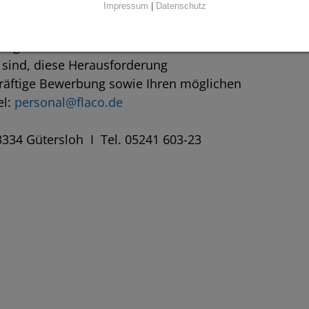
Impressum
|
Datenschutz
ungsreiches Arbeitsumfeld mit
 sind, diese Herausforderung
räftige Bewerbung sowie Ihren möglichen
el:
personal@flaco.de
3334 Gütersloh I Tel. 05241 603-23