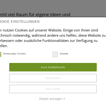
it viel Raum für eigene Ideen und
OOKIE EINSTELLUNGEN
öglichkeiten, die Sie fachlich wie
r nutzen Cookies auf unserer Website. Einige von ihnen sind
chnisch notwendig, während andere uns helfen, diese Website zu
rbessern oder zusätzliche Funktionalitäten zur Verfügung zu
ten Team, kurze Entscheidungswege und
ellen.
Notwendige Cookies
Statistik
fristiger Perspektive
rfolgsbeteiligung sowie Zuschüsse zu
ALLE AUSWÄHLEN
eblichen Altersvorsorge
 und Privatleben gut miteinander zu
ABLEHNEN
SPEICHERN
Details anzeigen