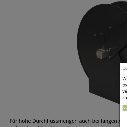
C
Wi
te
ve
st
Für hohe Durchflussmengen auch bei langen Abg