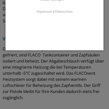
bestehender FLACO-LKW-Tankcontainer eingesetzt.
Dabei wird sie über eine Druckleitung mit Medium
Impressum
|
Datenschutz
versorgt.
Sehen Sie hierzu diese
Projektskizze aus der Praxis
.
Winterbetrieb
Da AdBlue® bei Temperaturen unterhalb -11°C
gefriert, sind FLACO Tankcontainer und Zapfsäulen
isoliert und beheizt. Der Abgabeschlauch verfügt über
eine integrierte Heizung die bei Temperaturen
unterhalb -5°C zugeschaltet wird. Das FLACOvent
Heizsystem sorgt dabei mit seinem warmen
Luftschleier für Beheizung des Zapfventils. Der Griff
zur Pistole bleibt für Ihre Kunden dadurch stets frei
zugänglich.