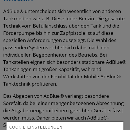
AdBlue® unterscheidet sich wesentlich von anderen
Tankmedien wie z. B. Diesel oder Benzin. Die gesamte
Technik vom Befüllanschluss über den Tank und die
Förderpumpe bis hin zur Zapfpistole ist auf diese
speziellen Anforderungen ausgelegt. Die Wahl des
passenden Systems richtet sich dabei nach den
individuellen Begebenheiten des Betriebs. Bei
Tankstellen eignen sich besonders stationäre AdBlue®
Tankanlagen mit großer Kapazität, während
Werkstätten von der Flexibilität der Mobile AdBlue®
Tanktechnik profitieren.
Das Abgeben von AdBlue® verlangt besondere
Sorgfalt, da bei einer mengenbezogenen Abrechnung
die Abgabemenge mit einem geeichten Gerät erfasst
werden muss. Daher bieten wir auch AdBlue®-
Systeme in eichfähiger Ausführung (MID) an. Für die
COOKIE EINSTELLUNGEN