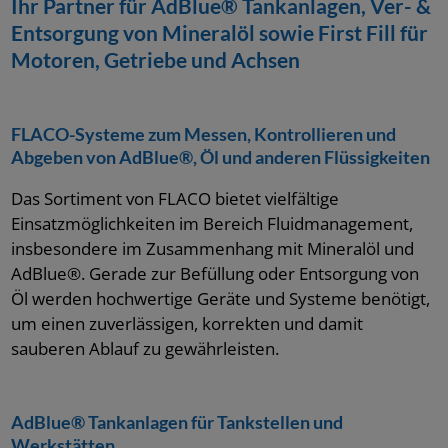
Kühlschmierstoffpumpe
Zapfpistolen
Altölentsorgung
Zapfventile für mobile Befüllsysteme für
Zapfsäulen
Schulung & Training
Ihr Partner für AdBlue® Tankanlagen, Ver- &
AdBlue®
Entsorgung von Mineralöl sowie First Fill für
Finanzbuchhalter (m/w/d)
Motoren, Getriebe und Achsen
Kühlschmierstoff Dosiersysteme
Fluidmanagementsysteme
Fettversorgung
Zapfventile
Zertifikate
Zubehör
FLACO-Systeme zum Messen, Kontrollieren und
Mobile Kühlschmierstoff Systeme
Ölkombi
Lagertechnik
Tankanlagen für Schienenfahrzeuge
Verhaltenskodex
Abgeben von AdBlue®, Öl und anderen Flüssigkeiten
Das Sortiment von FLACO bietet vielfältige
Einsatzmöglichkeiten im Bereich Fluidmanagement,
Kühlschmierstoff Dokumentation
Mobile Spender- und stationäre Abgabesysteme
Werkstattgeräte für AdBlue®
Ausstattung / Zubehör
Kataloge & Downloads
insbesondere im Zusammenhang mit Mineralöl und
für AdBlue®
AdBlue®. Gerade zur Befüllung oder Entsorgung von
Öl werden hochwertige Geräte und Systeme benötigt,
Hinweisgebersystem-SpeakUp
um einen zuverlässigen, korrekten und damit
sauberen Ablauf zu gewährleisten.
AdBlue® Tankanlagen für Tankstellen und
Werkstätten