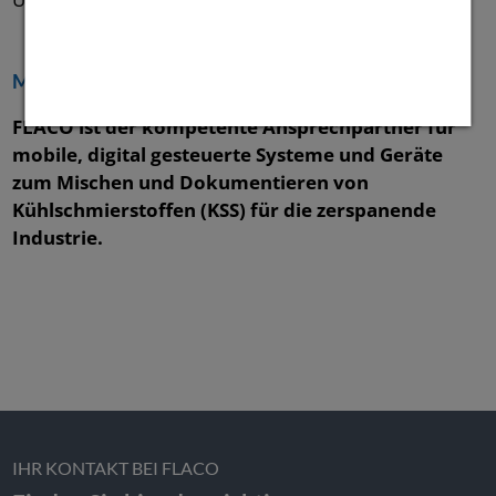
Misch- und Dosiersysteme für KSS
FLACO ist der kompetente Ansprechpartner für
mobile, digital gesteuerte Systeme und Geräte
zum Mischen und Dokumentieren von
Kühlschmierstoffen (KSS) für die zerspanende
Industrie.
IHR KONTAKT BEI FLACO