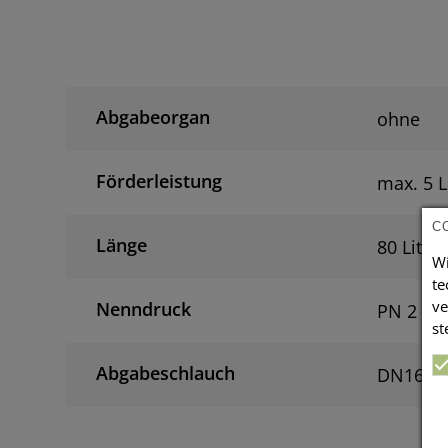
Abgabeorgan
ohne
Förderleistung
max. 5 L
C
Länge
80 Liter
Wi
te
ve
Nenndruck
PN 2
st
Abgabeschlauch
DN16 x 