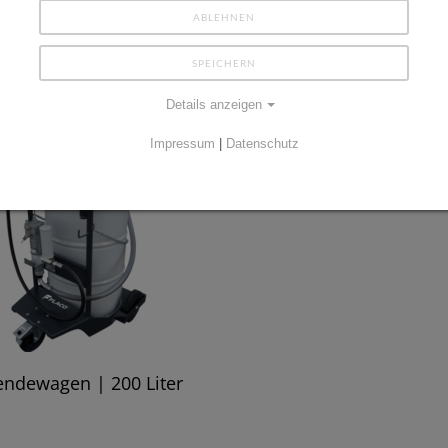
ABLEHNEN
SPEICHERN
Details anzeigen
Impressum
|
Datenschutz
endewagen | 200 Liter