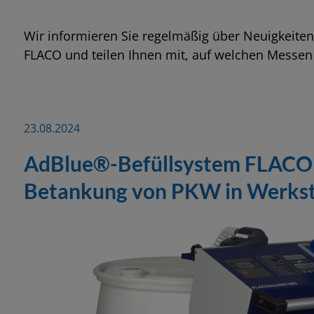
Kühlschmierstoffpumpe
Zapfpistolen
Altölentsorgung
Zapfventile für mobile Befüllsysteme für AdBlue®
Zapfsäulen
Schulung & Training
Finanzbuchhalter (m/w/d)
Wir informieren Sie regelmäßig über Neuigkeit
FLACO und teilen Ihnen mit, auf welchen Messen 
Kühlschmierstoff Dosiersysteme
Fluidmanagementsysteme
Fettversorgung
Zubehör
Zapfventile
Zertifikate
Mobile Kühlschmierstoff Systeme
Ölkombi
Lagertechnik
Tankanlagen für Schienenfahrzeuge
Verhaltenskodex
23.08.2024
AdBlue®-Befüllsystem FLACOb
Kühlschmierstoff Dokumentation
Mobile Spender- und stationäre Abgabesysteme für
Werkstattgeräte für AdBlue®
Ausstattung / Zubehör
Kataloge & Downloads
AdBlue®
Betankung von PKW in Werkst
Hinweisgebersystem-SpeakUp