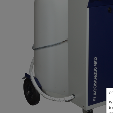
C
Wi
te
ve