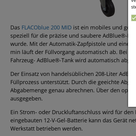
st
Das
FLACOblue 200 MID
ist ein mobiles und gee
speziell für die präzise und saubere AdBlue®-Bef
wurde. Mit der Automatik-Zapfpistole und einer va
min läuft der Füllvorgang automatisch ab. Bei E
Fahrzeug- AdBlue®-Tank wird automatisch abgesc
Der Einsatz von handelsüblichen 208-Liter AdBlu
Füllprozess unterstützt. Durch die geeichte Abga
Abgabemenge genau abrechnen. Über den option
ausgegeben.
Ein Strom- oder Druckluftanschluss wird für den B
eingebauten 12-V-Gel-Batterie kann das Gerät n
Werkstatt betrieben werden.