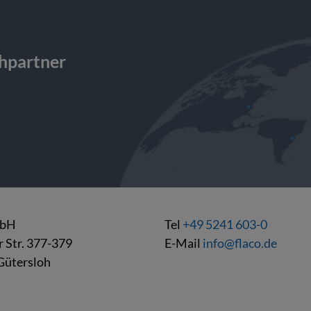
chpartner
mbH
Tel
+49 5241 603-0
r Str. 377-379
E-Mail
info@flaco.de
Gütersloh