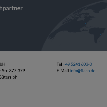
chpartner
mbH
Tel
+49 5241 603-0
r Str. 377-379
E-Mail
info@flaco.de
Gütersloh