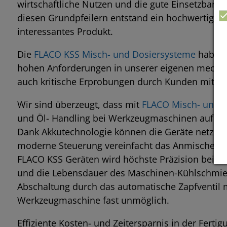
wirtschaftliche Nutzen und die gute Einsetzbark
diesen Grundpfeilern entstand ein hochwertiges
interessantes Produkt.
Die
FLACO KSS Misch- und Dosiersysteme
haben n
hohen Anforderungen in unserer eigenen mechan
auch kritische Erprobungen durch Kunden mit Br
Wir sind überzeugt, dass mit
FLACO Misch- und 
und Öl- Handling bei Werkzeugmaschinen auf ei
Dank Akkutechnologie können die Geräte netzun
moderne Steuerung vereinfacht das Anmischen un
FLACO KSS Geräten wird höchste Präzision beim M
und die Lebensdauer des Maschinen-Kühlschmier
Abschaltung durch das automatische Zapfventil m
Werkzeugmaschine fast unmöglich.
Effiziente Kosten- und Zeitersparnis in der Ferti