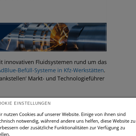
mit innovativen Fluidsystemen rund um das
AdBlue-Befüll-Systeme in Kfz-Werkstätten
.
nkstellen‘ Markt- und Technologieführer
er eigenen Entwicklungsabteilung. Die
OOKIE EINSTELLUNGEN
ischen Fertigung hergestellt.
r nutzen Cookies auf unserer Website. Einige von ihnen sind
chnisch notwendig, während andere uns helfen, diese Website zu
er Bedarf nach einem effizienten Misch-
rbessern oder zusätzliche Funktionalitäten zur Verfügung zu
 Bei dieser Entwicklung standen der
ellen.